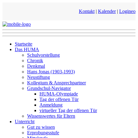
Kontakt
|
Kalender
|
Logineo
Startseite
Das HUMA
Schulvorstellung
Chronik
Denkmal
Hans Jonas (1903-1993)
Neustiftung
Kollegium & Ansprechpartner
Grundschul-Navigator
HUMA-Olympiade
Tag der offenen Tür
Anmeldung
virtueller Tag der offenen Tür
Wissenswertes für Eltern
Unterricht
Gut zu wissen
Erprobungsstufe