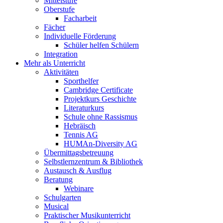
Mittelstufe
Oberstufe
Facharbeit
Fächer
Individuelle Förderung
Schüler helfen Schülern
Integration
Mehr als Unterricht
Aktivitäten
Sporthelfer
Cambridge Certificate
Projektkurs Geschichte
Literaturkurs
Schule ohne Rassismus
Hebräisch
Tennis AG
HUMAn-Diversity AG
Übermittagsbetreuung
Selbstlernzentrum & Bibliothek
Austausch & Ausflug
Beratung
Webinare
Schulgarten
Musical
Praktischer Musikunterricht