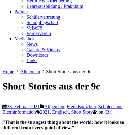
Berufliche Orientierung
Lehrerausbildung / Praktikum
Partner
Schülervertretung
Schulpflegschaft
VeBeFö
Förderverein
Mediathek
News
Galerie & Videos
Downloads
Links
Home
Allgemein
Short Stories aus der 9c
Short Stories aus der 9c
28. Februar 2021
Allgemein
,
Fremdsprachen
,
Schüler- und
Elterninformation
2021
,
Englisch
,
Short Story
von
(Br)
“That is the strangest thing about the world: how it looks so
different from every point of view.”