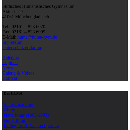
Stiftisches Humanistisches Gymnasium
Abteistr. 17
41061 Mönchengladbach
Tel.: 02161 – 823 6070
Fax: 02161 – 823 6099
E-Mail:
huma@huma-gym.de
Impressum
Datenschutzerklärung
Kalender
Logineo
News
Galerie & Videos
Kontakt
Das HUMA
Schulvorstellung
Chronik
Hans Jonas (1903-1993)
Neustiftung
Kollegium & Ansprechpartner