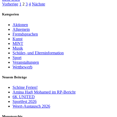
Seitennummerierung
Vorherige
1
2
3
4
Nächste
der
Kategorien
Beiträge
Aktionen
Allgemein
Fremdsprachen
Kunst
MINT
Musik
Schüler- und Elterninformation
Sport
Veranstaltungen
Wettbewerb
Neueste Beiträge
Schöne Ferien!
Amina Hadj Mohamed im RP-Bericht
6K UNITED
Sportfest 2026
Weert-Austausch 2026
Monatsarchiv