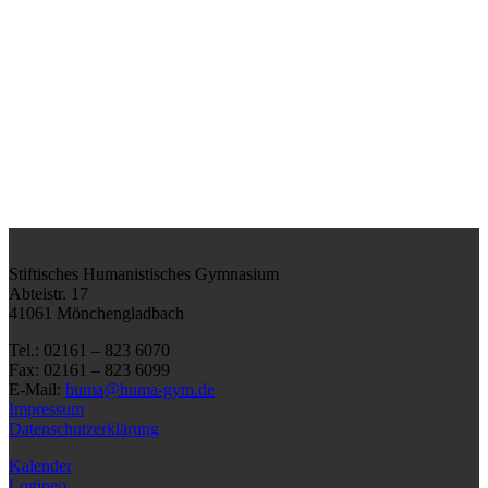
Stiftisches Humanistisches Gymnasium
Abteistr. 17
41061 Mönchengladbach
Tel.: 02161 – 823 6070
Fax: 02161 – 823 6099
E-Mail:
huma@huma-gym.de
Impressum
Datenschutzerklärung
Kalender
Logineo