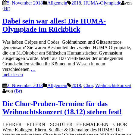
5. November 2018
Allgemein
2018
,
HUMA-Olympiade
von
(Br)
Dabei sein war alles! Die HUMA-
Olympiade im Rückblick
Was haben Crêpes und Codes, Goldmünzen und Glitzertattoos
gemeinsam? Sie waren Bestandteil der zweiten HUMA Olympiade,
die am 31.Oktober am Stiftischen Humanistischen Gymnasium
ausgetragen wurde. Mehr als 100 Viertklässler der umliegenden
Grundschulen stellten ihr Können und Wissen in neun
verschiedenen
…
mehr lesen
2. November 2018
Allgemein
2018
,
Chor
,
Weihnachtskonzert
von
(Br)
Die Chor-Proben-Termine für das
Weihnachtskonzert (18.12) stehen fest!
LEHRER – ELTERN – SCHÜLER –EHEMALIGEN – CHOR
Werte Kollegen, Eltern, Schüler & Ehemalige des HUMA! Der