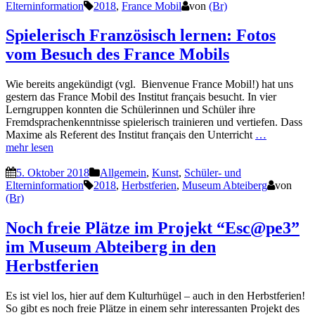
Elterninformation
2018
,
France Mobil
von
(Br)
Spielerisch Französisch lernen: Fotos
vom Besuch des France Mobils
Wie bereits angekündigt (vgl. Bienvenue France Mobil!) hat uns
gestern das France Mobil des Institut français besucht. In vier
Lerngruppen konnten die Schülerinnen und Schüler ihre
Fremdsprachenkenntnisse spielerisch trainieren und vertiefen. Dass
Maxime als Referent des Institut français den Unterricht
…
mehr lesen
5. Oktober 2018
Allgemein
,
Kunst
,
Schüler- und
Elterninformation
2018
,
Herbstferien
,
Museum Abteiberg
von
(Br)
Noch freie Plätze im Projekt “Esc@pe3”
im Museum Abteiberg in den
Herbstferien
Es ist viel los, hier auf dem Kulturhügel – auch in den Herbstferien!
So gibt es noch freie Plätze in einem sehr interessanten Projekt des