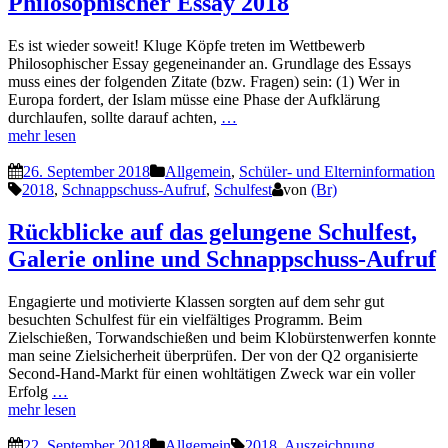
Philosophischer Essay 2018
Es ist wieder soweit! Kluge Köpfe treten im Wettbewerb
Philosophischer Essay gegeneinander an. Grundlage des Essays
muss eines der folgenden Zitate (bzw. Fragen) sein: (1) Wer in
Europa fordert, der Islam müsse eine Phase der Aufklärung
durchlaufen, sollte darauf achten,
…
mehr lesen
26. September 2018
Allgemein
,
Schüler- und Elterninformation
2018
,
Schnappschuss-Aufruf
,
Schulfest
von
(Br)
Rückblicke auf das gelungene Schulfest,
Galerie online und Schnappschuss-Aufruf
Engagierte und motivierte Klassen sorgten auf dem sehr gut
besuchten Schulfest für ein vielfältiges Programm. Beim
Zielschießen, Torwandschießen und beim Klobürstenwerfen konnte
man seine Zielsicherheit überprüfen. Der von der Q2 organisierte
Second-Hand-Markt für einen wohltätigen Zweck war ein voller
Erfolg
…
mehr lesen
22. September 2018
Allgemein
2018
,
Auszeichnung
,