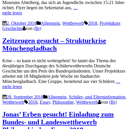
Museums Abteiberg, das sich an Jugendliche zwischen 15-21 Jahre
richtet. Flyer liegen im Sekretariat aus,
…
mehr lesen
2. Oktober 2018
Allgemein
,
Wettbewerb
2018
,
Projektkurs
Geschichte
von
(Br)
Zeitzeugen gesucht – Strukturkrise
Mönchengladbach
Krise – so kann es nicht weitergehen! So lautet das Thema des
diesjährigen Durchgangs des Schülerwettbewerbs Deutsche
Geschichte um den Preis des Bundespräsidenten. Unser Projektkurs
arbeitet mit 18 Mitgliedern jede Woche im Stadtarchiv
Mönchengladbach. Eine Gruppe, bestehend aus vier Schülern
…
mehr lesen
28. September 2018
Allgemein
,
Schüler- und Elterninformation
,
Wettbewerb
2018
,
Essay
,
Philosophie
,
Wettbewerb
von
(Br)
Jonas’ Erben gesucht! Einladung zum
Bundes- und Landeswettbewerb