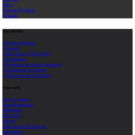
News
Galerie & Videos
Kontakt
Das HUMA
Schulvorstellung
Chronik
Hans Jonas (1903-1993)
Neustiftung
Kollegium & Ansprechpartner
Grundschul-Navigator
Wissenswertes für Eltern
Unterricht
Gut zu wissen
Erprobungsstufe
Mittelstufe
Oberstufe
Fächer
Individuelle Förderung
Integration