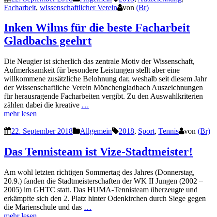
Facharbeit
,
wissenschaftlicher Verein
von
(Br)
Inken Wilms für die beste Facharbeit
Gladbachs geehrt
Die Neugier ist sicherlich das zentrale Motiv der Wissenschaft,
Aufmerksamkeit für besondere Leistungen stellt aber eine
willkommene zusätzliche Belohnung dar, weshalb seit diesem Jahr
der Wissenschaftliche Verein Mönchengladbach Auszeichnungen
für herausragende Facharbeiten vergibt. Zu den Auswahlkriterien
zählen dabei die kreative
…
mehr lesen
22. September 2018
Allgemein
2018
,
Sport
,
Tennis
von
(Br)
Das Tennisteam ist Vize-Stadtmeister!
Am wohl letzten richtigen Sommertag des Jahres (Donnerstag,
20.9.) fanden die Stadtmeisterschaften der WK II Jungen (2002 –
2005) im GHTC statt. Das HUMA-Tennisteam überzeugte und
erkämpfte sich den 2. Platz hinter Odenkirchen durch Siege gegen
die Marienschule und das
…
mehr lesen