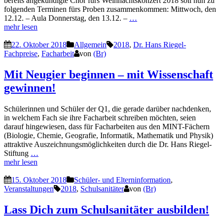
bereits angekündigte Chor fürs Weihnachtskonzert 2018 soll nun zu
folgenden Terminen fürs Proben zusammenkommen: Mittwoch, den
12.12. – Aula Donnerstag, den 13.12. –
…
mehr lesen
22. Oktober 2018
Allgemein
2018
,
Dr. Hans Riegel-
Fachpreise
,
Facharbeit
von
(Br)
Mit Neugier beginnen – mit Wissenschaft
gewinnen!
Schülerinnen und Schüler der Q1, die gerade darüber nachdenken,
in welchem Fach sie ihre Facharbeit schreiben möchten, seien
darauf hingewiesen, dass für Facharbeiten aus den MINT-Fächern
(Biologie, Chemie, Geografie, Informatik, Mathematik und Physik)
attraktive Auszeichnungsmöglichkeiten durch die Dr. Hans Riegel-
Stiftung
…
mehr lesen
15. Oktober 2018
Schüler- und Elterninformation
,
Veranstaltungen
2018
,
Schulsanitäter
von
(Br)
Lass Dich zum Schulsanitäter ausbilden!