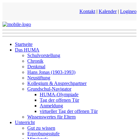
Kontakt
|
Kalender
|
Logineo
Startseite
Das HUMA
Schulvorstellung
Chronik
Denkmal
Hans Jonas (1903-1993)
Neustiftung
Kollegium & Ansprechpartner
Grundschul-Navigator
HUMA-Olympiade
Tag der offenen Tür
Anmeldung
virtueller Tag der offenen Tür
Wissenswertes für Eltern
Unterricht
Gut zu wissen
Erprobungsstufe