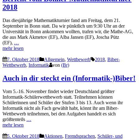
2018
Das diesjährige Mathematikturnier fand am Freitag, dem 21.
September in Bonn statt. Da wir pünktlich um 9:30 Uhr an der
Universität in Bonn ankommen wollten, trafen wir, die Mathe-AG,
die aus Mark Akmetov (EF), Alba Jansen (EF), Joscha Pütz
(EF),
…
mehr lesen
7. Oktober 2018
Allgemein
,
Wettbewerb
2018
,
Biber-
Wettbewerb
,
Informatik
von
(Br)
Auch in dir steckt ein (Informatik-)Biber!
Vom 5.-16. November findet wieder Deutschland größter
Informatik-Schülerwettbewerb statt. Teilnehmen können
Schülerinnen und Schüler der Stufen 3 bis 13. Auch wenn ihr
Informatik nicht als Fach gewählt habt, könnt ihr am Biber-
Wettbewerb teilnehmen, bei den Aufgaben handelt es sich
größtenteils
…
mehr lesen
5. Oktober 2018
Aktionen
,
Fremdsprachen
,
Schüler- und