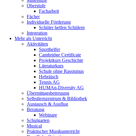
Mittelstufe
Oberstufe
Facharbeit
Fächer
Individuelle Förderung
Schüler helfen Schülern
Integration
Mehr als Unterricht
Aktivitäten
Sporthelfer
Cambridge Certificate
Projektkurs Geschichte
Literaturkurs
Schule ohne Rassismus
Hebräisch
Tennis AG
HUMAn-Diversity AG
Übermittagsbetreuung
Selbstlernzentrum & Bibliothek
Austausch & Ausflug
Beratung
Webinare
Schulgarten
Musical
Praktischer Musikunterricht