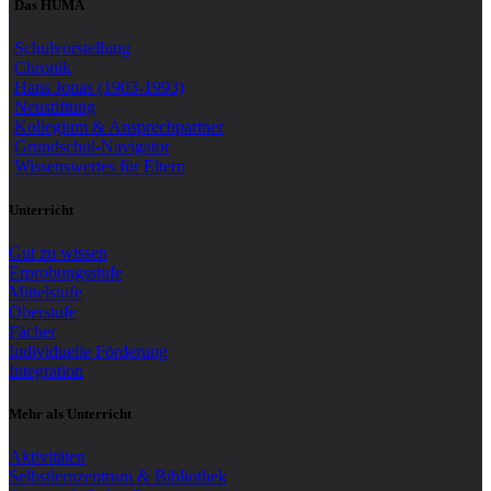
Das HUMA
Schulvorstellung
Chronik
Hans Jonas (1903-1993)
Neustiftung
Kollegium & Ansprechpartner
Grundschul-Navigator
Wissenswertes für Eltern
Unterricht
Gut zu wissen
Erprobungsstufe
Mittelstufe
Oberstufe
Fächer
Individuelle Förderung
Integration
Mehr als Unterricht
Aktivitäten
Selbstlernzentrum & Bibliothek