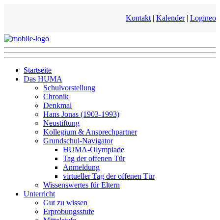
Kontakt
|
Kalender
|
Logineo
Startseite
Das HUMA
Schulvorstellung
Chronik
Denkmal
Hans Jonas (1903-1993)
Neustiftung
Kollegium & Ansprechpartner
Grundschul-Navigator
HUMA-Olympiade
Tag der offenen Tür
Anmeldung
virtueller Tag der offenen Tür
Wissenswertes für Eltern
Unterricht
Gut zu wissen
Erprobungsstufe