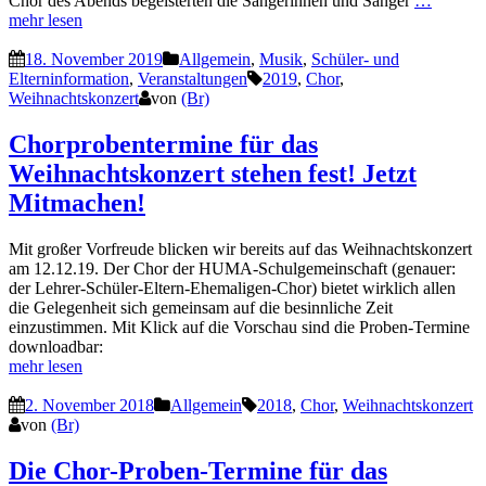
Chor des Abends begeisterten die Sängerinnen und Sänger
…
mehr lesen
18. November 2019
Allgemein
,
Musik
,
Schüler- und
Elterninformation
,
Veranstaltungen
2019
,
Chor
,
Weihnachtskonzert
von
(Br)
Chorprobentermine für das
Weihnachtskonzert stehen fest! Jetzt
Mitmachen!
Mit großer Vorfreude blicken wir bereits auf das Weihnachtskonzert
am 12.12.19. Der Chor der HUMA-Schulgemeinschaft (genauer:
der Lehrer-Schüler-Eltern-Ehemaligen-Chor) bietet wirklich allen
die Gelegenheit sich gemeinsam auf die besinnliche Zeit
einzustimmen. Mit Klick auf die Vorschau sind die Proben-Termine
downloadbar:
mehr lesen
2. November 2018
Allgemein
2018
,
Chor
,
Weihnachtskonzert
von
(Br)
Die Chor-Proben-Termine für das