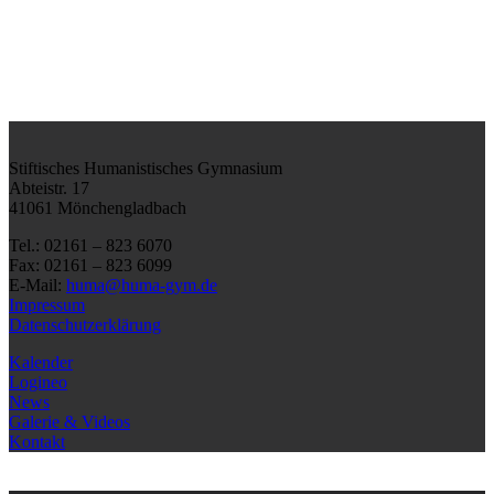
Stiftisches Humanistisches Gymnasium
Abteistr. 17
41061 Mönchengladbach
Tel.: 02161 – 823 6070
Fax: 02161 – 823 6099
E-Mail:
huma@huma-gym.de
Impressum
Datenschutzerklärung
Kalender
Logineo
News
Galerie & Videos
Kontakt