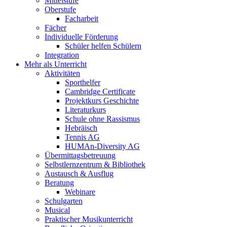
Mittelstufe
Oberstufe
Facharbeit
Fächer
Individuelle Förderung
Schüler helfen Schülern
Integration
Mehr als Unterricht
Aktivitäten
Sporthelfer
Cambridge Certificate
Projektkurs Geschichte
Literaturkurs
Schule ohne Rassismus
Hebräisch
Tennis AG
HUMAn-Diversity AG
Übermittagsbetreuung
Selbstlernzentrum & Bibliothek
Austausch & Ausflug
Beratung
Webinare
Schulgarten
Musical
Praktischer Musikunterricht