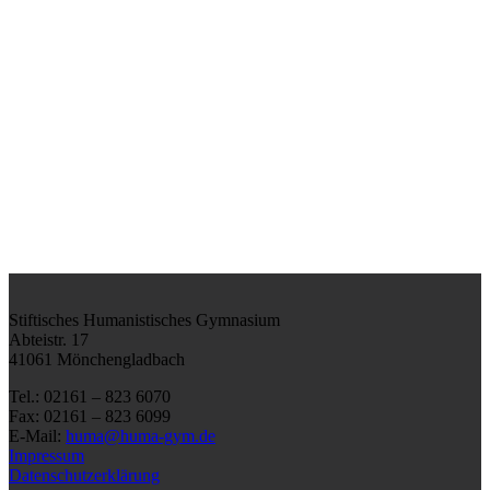
Stiftisches Humanistisches Gymnasium
Abteistr. 17
41061 Mönchengladbach
Tel.: 02161 – 823 6070
Fax: 02161 – 823 6099
E-Mail:
huma@huma-gym.de
Impressum
Datenschutzerklärung