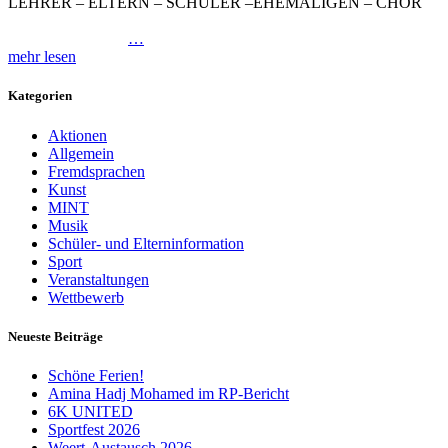
LEHRER – ELTERN – SCHÜLER –EHEMALIGEN – CHOR
…
mehr lesen
Kategorien
Aktionen
Allgemein
Fremdsprachen
Kunst
MINT
Musik
Schüler- und Elterninformation
Sport
Veranstaltungen
Wettbewerb
Neueste Beiträge
Schöne Ferien!
Amina Hadj Mohamed im RP-Bericht
6K UNITED
Sportfest 2026
Weert-Austausch 2026