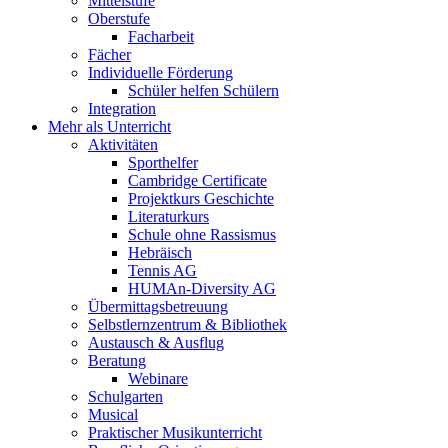
Mittelstufe
Oberstufe
Facharbeit
Fächer
Individuelle Förderung
Schüler helfen Schülern
Integration
Mehr als Unterricht
Aktivitäten
Sporthelfer
Cambridge Certificate
Projektkurs Geschichte
Literaturkurs
Schule ohne Rassismus
Hebräisch
Tennis AG
HUMAn-Diversity AG
Übermittagsbetreuung
Selbstlernzentrum & Bibliothek
Austausch & Ausflug
Beratung
Webinare
Schulgarten
Musical
Praktischer Musikunterricht