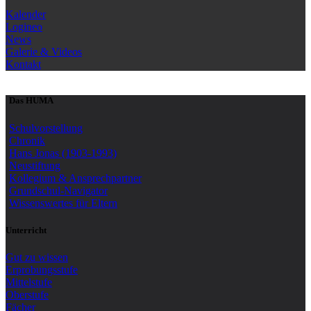
Kalender
Logineo
News
Galerie & Videos
Kontakt
Das HUMA
Schulvorstellung
Chronik
Hans Jonas (1903-1993)
Neustiftung
Kollegium & Ansprechpartner
Grundschul-Navigator
Wissenswertes für Eltern
Unterricht
Gut zu wissen
Erprobungsstufe
Mittelstufe
Oberstufe
Fächer