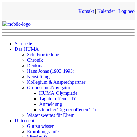
Kontakt
|
Kalender
|
Logineo
Startseite
Das HUMA
Schulvorstellung
Chronik
Denkmal
Hans Jonas (1903-1993)
Neustiftung
Kollegium & Ansprechpartner
Grundschul-Navigator
HUMA-Olympiade
Tag der offenen Tür
Anmeldung
virtueller Tag der offenen Tür
Wissenswertes für Eltern
Unterricht
Gut zu wissen
Erprobungsstufe