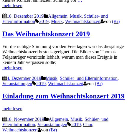
kleines Konzert am letzten Schultag vor
…
mehr lesen
18. Dezember 2019
Allgemein
,
Musik
,
Schüler- und
Elterninformation
2019
,
Musik
,
Weihnachtskonzert
von
(Br)
Das Weihnachtskonzert 2019
Für die richtige Stimmung vor den Feiertagen war das diesjährige
Weihnachtskonzert bestens geeignet. Die Bilder von Thomas
Felgenträger vermitteln lebhaft, warum man dieses Ereignis in
keinem Jahr verpassen sollte:
mehr lesen
4. Dezember 2019
Musik
,
Schüler- und Elterninformation
,
Veranstaltungen
2019
,
Weihnachtskonzert
von
(Br)
Einladung zum Weihnachtskonzert 2019
mehr lesen
18. November 2019
Allgemein
,
Musik
,
Schüler- und
Elterninformation
,
Veranstaltungen
2019
,
Chor
,
Weihnachtskonzert
von
(Br)