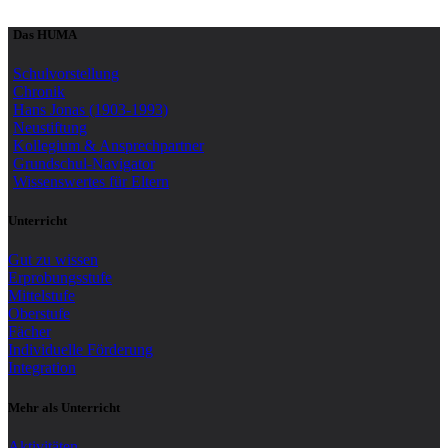
Das HUMA
Schulvorstellung
Chronik
Hans Jonas (1903-1993)
Neustiftung
Kollegium & Ansprechpartner
Grundschul-Navigator
Wissenswertes für Eltern
Unterricht
Gut zu wissen
Erprobungsstufe
Mittelstufe
Oberstufe
Fächer
Individuelle Förderung
Integration
Mehr als Unterricht
Aktivitäten