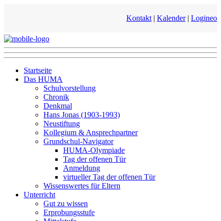
Kontakt
|
Kalender
|
Logineo
Startseite
Das HUMA
Schulvorstellung
Chronik
Denkmal
Hans Jonas (1903-1993)
Neustiftung
Kollegium & Ansprechpartner
Grundschul-Navigator
HUMA-Olympiade
Tag der offenen Tür
Anmeldung
virtueller Tag der offenen Tür
Wissenswertes für Eltern
Unterricht
Gut zu wissen
Erprobungsstufe