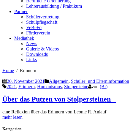
Berufliche Orientierung
Lehrerausbildung / Praktikum
Partner
Schülervertretung
Schulpflegschaft
VeBeFö
Förderverein
Mediathek
News
Galerie & Videos
Downloads
Links
Home
Erinnern
20. November 2021
Allgemein
,
Schüler- und Elterninformation
2021
,
Erinnern
,
Humanismus
,
Stolpersteine
von
(Br)
Über das Putzen von Stolpersteinen –
eine Reflexion über das Erinnern von Leonie R. Anlauf
mehr lesen
Kategorien