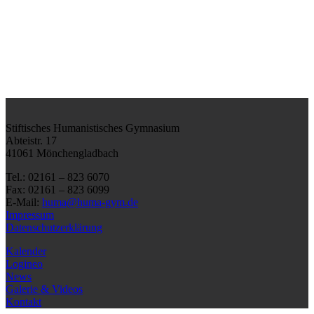
Stiftisches Humanistisches Gymnasium
Abteistr. 17
41061 Mönchengladbach
Tel.: 02161 – 823 6070
Fax: 02161 – 823 6099
E-Mail:
huma@huma-gym.de
Impressum
Datenschutzerklärung
Kalender
Logineo
News
Galerie & Videos
Kontakt