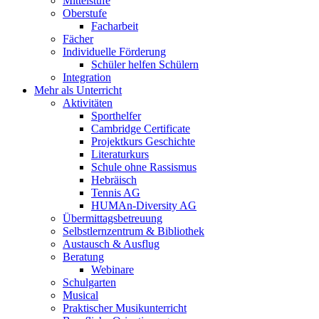
Mittelstufe
Oberstufe
Facharbeit
Fächer
Individuelle Förderung
Schüler helfen Schülern
Integration
Mehr als Unterricht
Aktivitäten
Sporthelfer
Cambridge Certificate
Projektkurs Geschichte
Literaturkurs
Schule ohne Rassismus
Hebräisch
Tennis AG
HUMAn-Diversity AG
Übermittagsbetreuung
Selbstlernzentrum & Bibliothek
Austausch & Ausflug
Beratung
Webinare
Schulgarten
Musical
Praktischer Musikunterricht