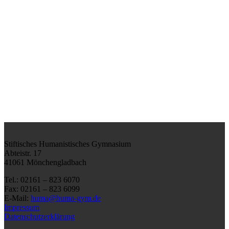
Stiftisches Humanistisches Gymnasium
Abteistr. 17
41061 Mönchengladbach
Tel.: 02161 – 823 6070
Fax: 02161 – 823 6099
E-Mail:
huma@huma-gym.de
Impressum
Datenschutzerklärung