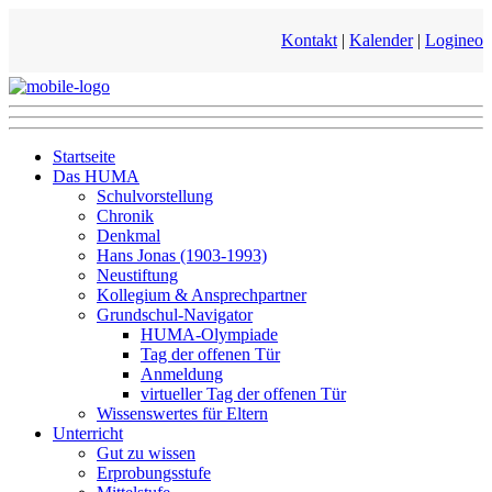
Kontakt
|
Kalender
|
Logineo
Startseite
Das HUMA
Schulvorstellung
Chronik
Denkmal
Hans Jonas (1903-1993)
Neustiftung
Kollegium & Ansprechpartner
Grundschul-Navigator
HUMA-Olympiade
Tag der offenen Tür
Anmeldung
virtueller Tag der offenen Tür
Wissenswertes für Eltern
Unterricht
Gut zu wissen
Erprobungsstufe