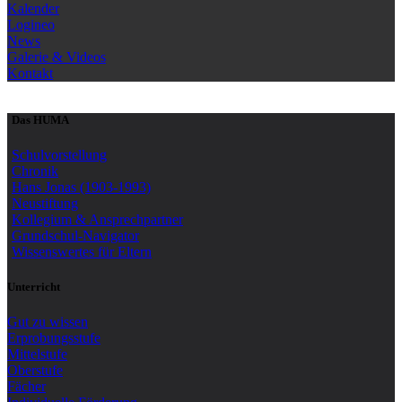
Kalender
Logineo
News
Galerie & Videos
Kontakt
Das HUMA
Schulvorstellung
Chronik
Hans Jonas (1903-1993)
Neustiftung
Kollegium & Ansprechpartner
Grundschul-Navigator
Wissenswertes für Eltern
Unterricht
Gut zu wissen
Erprobungsstufe
Mittelstufe
Oberstufe
Fächer