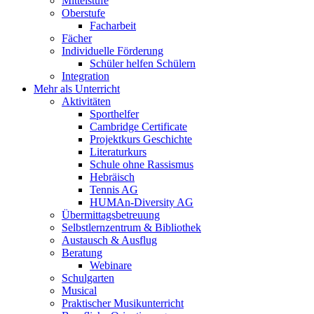
Mittelstufe
Oberstufe
Facharbeit
Fächer
Individuelle Förderung
Schüler helfen Schülern
Integration
Mehr als Unterricht
Aktivitäten
Sporthelfer
Cambridge Certificate
Projektkurs Geschichte
Literaturkurs
Schule ohne Rassismus
Hebräisch
Tennis AG
HUMAn-Diversity AG
Übermittagsbetreuung
Selbstlernzentrum & Bibliothek
Austausch & Ausflug
Beratung
Webinare
Schulgarten
Musical
Praktischer Musikunterricht