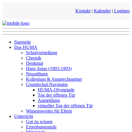
Kontakt
|
Kalender
|
Logineo
Startseite
Das HUMA
Schulvorstellung
Chronik
Denkmal
Hans Jonas (1903-1993)
Neustiftung
Kollegium & Ansprechpartner
Grundschul-Navigator
HUMA-Olympiade
Tag der offenen Tür
Anmeldung
virtueller Tag der offenen Tür
Wissenswertes für Eltern
Unterricht
Gut zu wissen
Erprobungsstufe