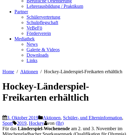
Berufliche Orientierung
Lehrerausbildung / Praktikum
Partner
Schülervertretung
Schulpflegschaft
VeBeFö
Förderverein
Mediathek
News
Galerie & Videos
Downloads
Links
Home
Aktionen
Hockey-Länderspiel-Freikarten erhältlich
Hockey-Länderspiel-
Freikarten erhältlich
3. Oktober 2019
Aktionen
,
Schüler- und Elterninformation
,
Sport
2019
,
Hockey
von
(Br)
Für das
Länderspiel-Wochenende
am 2. und 3. November im
Mönchengladbacher Sparkassenpark (Qualifikation für Olympia)