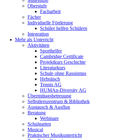
Mittelstufe
Oberstufe
Facharbeit
Fächer
Individuelle Förderung
Schüler helfen Schülern
Integration
Mehr als Unterricht
Aktivitäten
Sporthelfer
Cambridge Certificate
Projektkurs Geschichte
Literaturkurs
Schule ohne Rassismus
Hebräisch
Tennis AG
HUMAn-Diversity AG
Übermittagsbetreuung
Selbstlernzentrum & Bibliothek
Austausch & Ausflug
Beratung
Webinare
Schulgarten
Musical
Praktischer Musikunterricht