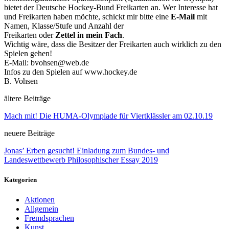
bietet der Deutsche Hockey-Bund Freikarten an. Wer Interesse hat
und Freikarten haben möchte, schickt mir bitte eine
E-
Mai
l
mit
Namen, Klasse/Stufe und Anzahl der
Freikarten ode
r
Zet
t
el
i
n
m
ei
n
Fach
.
Wichtig wäre, dass die Besitzer der Freikarten auch wirklich zu den
Spielen gehen!
E-Mail
:
bvo
hsen@
w
eb.de
Infos zu den Spielen auf www.
hocke
y
.de
B. Vohsen
ältere Beiträge
Mach mit! Die HUMA-Olympiade für Viertklässler am 02.10.19
neuere Beiträge
Jonas’ Erben gesucht! Einladung zum Bundes- und
Landeswettbewerb Philosophischer Essay 2019
Kategorien
Aktionen
Allgemein
Fremdsprachen
Kunst