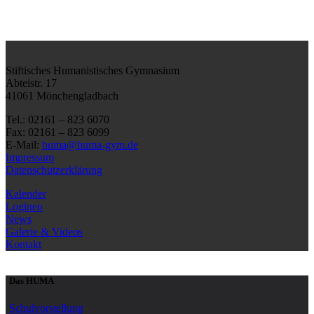
Stiftisches Humanistisches Gymnasium
Abteistr. 17
41061 Mönchengladbach
Tel.: 02161 – 823 6070
Fax: 02161 – 823 6099
E-Mail:
huma@huma-gym.de
Impressum
Datenschutzerklärung
Kalender
Logineo
News
Galerie & Videos
Kontakt
Das HUMA
Schulvorstellung