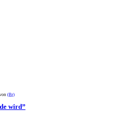
von
(Br)
de wird”