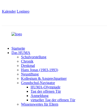
Kalender
Logineo
Startseite
Das HUMA
Schulvorstellung
Chronik
Denkmal
Hans Jonas (1903-1993)
Neustiftung
Kollegium & Ansprechpartner
Grundschul-Navigator
HUMA-Olympiade
Tag der offenen Tür
Anmeldung
virtueller Tag der offenen Tür
Wissenswertes für Eltern