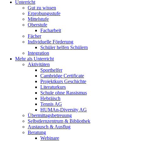
Unterricht
Gut zu wissen
Erprobungsstufe
Mittelstufe
Oberstufe
Facharbeit
Fächer
Individuelle Förderung
Schüler helfen Schülern
Integration
Mehr als Unterricht
Aktivitäten
Sporthelfer
Cambridge Certificate
Projektkurs Geschichte
Literaturkurs
Schule ohne Rassismus
Hebräisch
Tennis AG
HUMAn-Diversity AG
Übermittagsbetreuung
Selbstlernzentrum & Bibliothek
Austausch & Ausflug
Beratung
Webinare