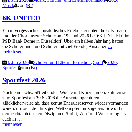
4. Juli 2026
Musik
,
Schüler- und Elterninformation
2026
,
Musik
von
(Br)
6K UNITED
Ein unvergessliches musikalisches Erlebnis erlebten die 6. Klassen
und der Chor unserer Schule am 19. Juni 2026 bei 6K UNITED! im
PSD Bank Dome in Düsseldorf. Über ein halbes Jahr lang hatten
die Schülerinnen und Schüler mit viel Freude, Ausdauer
…
mehr lesen
3. Juli 2026
Schüler- und Elterninformation
,
Sport
2026
,
Sporfest
von
(Br)
Sportfest 2026
Nach einer schweißtreibenden Woche mit Kurzstunden, kühlten sich
zum Sportfest am 30.6.2026 die Außentemperaturen
glücklicherweise ab, dass genug Energiereserven wieder vorhanden
waren, um sich den hitzigen Wettkämpfen hinzugeben. Sowohl in
den leichtathletischen Disziplinen Sprint, Wurf und Weitsprung als
auch in
…
mehr lesen