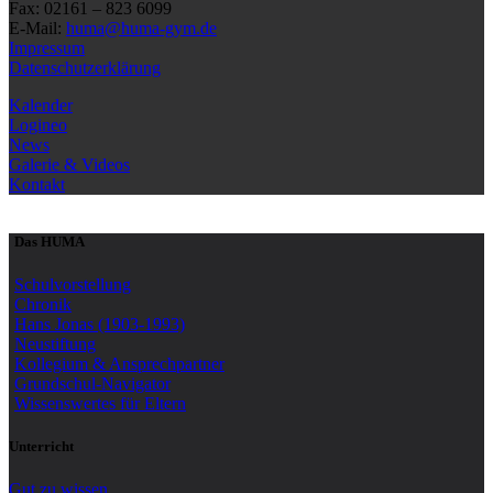
Fax: 02161 – 823 6099
E-Mail:
huma@huma-gym.de
Impressum
Datenschutzerklärung
Kalender
Logineo
News
Galerie & Videos
Kontakt
Das HUMA
Schulvorstellung
Chronik
Hans Jonas (1903-1993)
Neustiftung
Kollegium & Ansprechpartner
Grundschul-Navigator
Wissenswertes für Eltern
Unterricht
Gut zu wissen