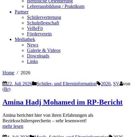
Berufliche Orientierung
Lehrerausbildung / Praktikum
Partner
Schülervertretung
Schulpflegschaft
VeBeFö
Förderverein
Mediathek
News
Galerie & Videos
Downloads
Links
Home
2026
22. Juli 2026
Schüler- und Elterninformation
2026
,
SV
von
(Br)
Amina Hadj Mohamed im RP-Bericht
Amina berichtet hier von ihren Erfahrungen als
Bezirksschülersprecherin – sehr lesenswert!
mehr lesen