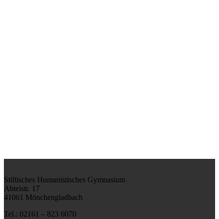
Stiftisches Humanistisches Gymnasium
Abteistr. 17
41061 Mönchengladbach
Tel.: 02161 – 823 6070