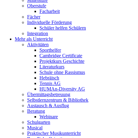
Mittelstufe
Oberstufe
Facharbeit
Fächer
Individuelle Förderung
Schüler helfen Schülern
Integration
Mehr als Unterricht
Aktivitäten
Sporthelfer
Cambridge Certificate
Projektkurs Geschichte
Literaturkurs
Schule ohne Rassismus
Hebräisch
Tennis AG
HUMAn-Diversity AG
Übermittagsbetreuung
Selbstlernzentrum & Bibliothek
Austausch & Ausflug
Beratung
Webinare
Schulgarten
Musical
Praktischer Musikunterricht