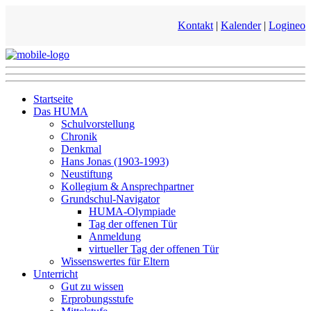
Kontakt
|
Kalender
|
Logineo
Startseite
Das HUMA
Schulvorstellung
Chronik
Denkmal
Hans Jonas (1903-1993)
Neustiftung
Kollegium & Ansprechpartner
Grundschul-Navigator
HUMA-Olympiade
Tag der offenen Tür
Anmeldung
virtueller Tag der offenen Tür
Wissenswertes für Eltern
Unterricht
Gut zu wissen
Erprobungsstufe