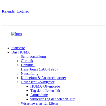
Kalender
Logineo
Startseite
Das HUMA
Schulvorstellung
Chronik
Denkmal
Hans Jonas (1903-1993)
Neustiftung
Kollegium & Ansprechpartner
Grundschul-Navigator
HUMA-Olympiade
Tag der offenen Tür
Anmeldung
virtueller Tag der offenen Tür
Wissenswertes für Eltern