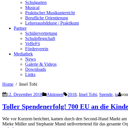
Schulgarten
Musical
Praktischer Musikunterricht
Berufliche Orientierung
Lehrerausbildung / Praktikum
Partner
Schülervertretung
Schulpflegschaft
VeBeFö
Förderverein
Mediathek
News
Galerie & Videos
Downloads
Links
Home
Insel Tobi
12. Dezember 2018
Aktionen
2018
,
Insel Tobi
,
Spende
,
ta
vo
Toller Spendenerfolg! 700 EU an die Kinde
Wie vor Kurzem berichtet, kamen durch den Second-Hand Markt am S
Mieke Müller und Stephanie Mund stellvertretend für das gesamte O