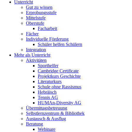
Unterricht
Gut zu wissen
Erprobungsstufe
Mittelstufe
Oberstufe
Facharbeit
Fächer
Individuelle Förderung
Schüler helfen Schülern
Integration
Mehr als Unterricht
Aktivitäten
Sporthelfer
Cambridge Certificate
Projektkurs Geschichte
Literaturkurs
Schule ohne Rassismus
Hebräisch
Tennis AG
HUMAn-Diversity AG
Übermittagsbetreuung
Selbstlernzentrum & Bibliothek
Austausch & Ausflug
Beratung
Webinare