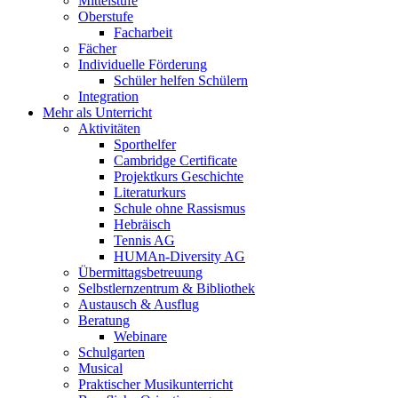
Mittelstufe
Oberstufe
Facharbeit
Fächer
Individuelle Förderung
Schüler helfen Schülern
Integration
Mehr als Unterricht
Aktivitäten
Sporthelfer
Cambridge Certificate
Projektkurs Geschichte
Literaturkurs
Schule ohne Rassismus
Hebräisch
Tennis AG
HUMAn-Diversity AG
Übermittagsbetreuung
Selbstlernzentrum & Bibliothek
Austausch & Ausflug
Beratung
Webinare
Schulgarten
Musical
Praktischer Musikunterricht