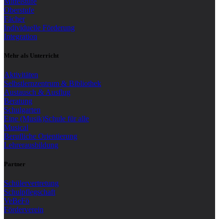
Mittelstufe
Oberstufe
Fächer
Individuelle Förderung
Integration
Mehr als Unterricht
Aktivitäten
Selbstlernzentrum & Bibliothek
Austausch & Ausflug
Beratung
Schulgarten
Eine (Musik)Schule für alle
Musical
Berufliche Orientierung
Lehrerausbildung
Partner
Schülervertretung
Schulpflegschaft
VeBeFö
Förderverein