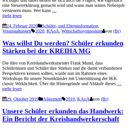
wichtiger und dabei stellen sie sich auch die Fragen, wie eigentlich
eine Steuererklärung gemacht wird und wann man seinen Nebenjob
versteuern muss. Wer kann
…
mehr lesen
24. Februar 2020
Schüler- und Elterninformation
,
Veranstaltungen
2020
,
KAoA
,
Wirtschaftssymposium
von
(Br)
Was willst Du werden? Schüler erkunden
Stärken bei der KREIHA MG
Die Idee von Kreishandwerksmeister Frank Mund, dass
Schülerinnen und Schüler ihre Stärken und die damit verbundenen
Perspektiven kennen sollten, wurde nun im Rahmen eines
Workshops für unsere Neuntklässler mit Unterstützung der IKK
classic Wirklichkeit. Über die Hintergründe und Abläufe dieses
…
mehr lesen
29. Oktober 2019
Allgemein
2019
,
KAoA
von
(Br)
Unsere Schüler erkunden das Handwerk:
Ein Bericht der Kreishandwerkerschaft