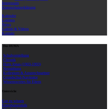
Impressum
Datenschutzerklärung
Kalender
Logineo
News
Galerie & Videos
Kontakt
Das HUMA
Schulvorstellung
Chronik
Hans Jonas (1903-1993)
Neustiftung
Kollegium & Ansprechpartner
Grundschul-Navigator
Wissenswertes für Eltern
Unterricht
Gut zu wissen
Erprobungsstufe