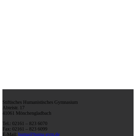
Stiftisches Humanistisches Gymnasium
Abteistr. 17
41061 Mönchengladbach
Tel.: 02161 – 823 6070
Fax: 02161 – 823 6099
E-Mail:
huma@huma-gym.de