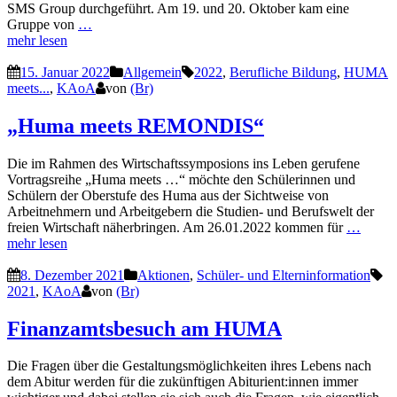
SMS Group durchgeführt. Am 19. und 20. Oktober kam eine
Gruppe von
…
mehr lesen
15. Januar 2022
Allgemein
2022
,
Berufliche Bildung
,
HUMA
meets...
,
KAoA
von
(Br)
„Huma meets REMONDIS“
Die im Rahmen des Wirtschaftssymposions ins Leben gerufene
Vortragsreihe „Huma meets …“ möchte den Schülerinnen und
Schülern der Oberstufe des Huma aus der Sichtweise von
Arbeitnehmern und Arbeitgebern die Studien- und Berufswelt der
freien Wirtschaft näherbringen. Am 26.01.2022 kommen für
…
mehr lesen
8. Dezember 2021
Aktionen
,
Schüler- und Elterninformation
2021
,
KAoA
von
(Br)
Finanzamtsbesuch am HUMA
Die Fragen über die Gestaltungsmöglichkeiten ihres Lebens nach
dem Abitur werden für die zukünftigen Abiturient:innen immer