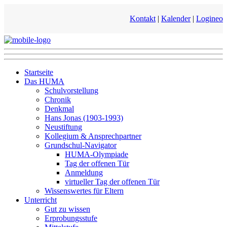
Kontakt
|
Kalender
|
Logineo
Startseite
Das HUMA
Schulvorstellung
Chronik
Denkmal
Hans Jonas (1903-1993)
Neustiftung
Kollegium & Ansprechpartner
Grundschul-Navigator
HUMA-Olympiade
Tag der offenen Tür
Anmeldung
virtueller Tag der offenen Tür
Wissenswertes für Eltern
Unterricht
Gut zu wissen
Erprobungsstufe