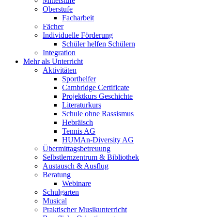
Mittelstufe
Oberstufe
Facharbeit
Fächer
Individuelle Förderung
Schüler helfen Schülern
Integration
Mehr als Unterricht
Aktivitäten
Sporthelfer
Cambridge Certificate
Projektkurs Geschichte
Literaturkurs
Schule ohne Rassismus
Hebräisch
Tennis AG
HUMAn-Diversity AG
Übermittagsbetreuung
Selbstlernzentrum & Bibliothek
Austausch & Ausflug
Beratung
Webinare
Schulgarten
Musical
Praktischer Musikunterricht