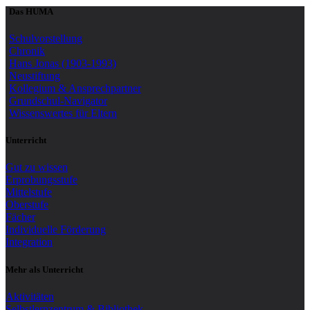
Das HUMA
Schulvorstellung
Chronik
Hans Jonas (1903-1993)
Neustiftung
Kollegium & Ansprechpartner
Grundschul-Navigator
Wissenswertes für Eltern
Unterricht
Gut zu wissen
Erprobungsstufe
Mittelstufe
Oberstufe
Fächer
Individuelle Förderung
Integration
Mehr als Unterricht
Aktivitäten
Selbstlernzentrum & Bibliothek