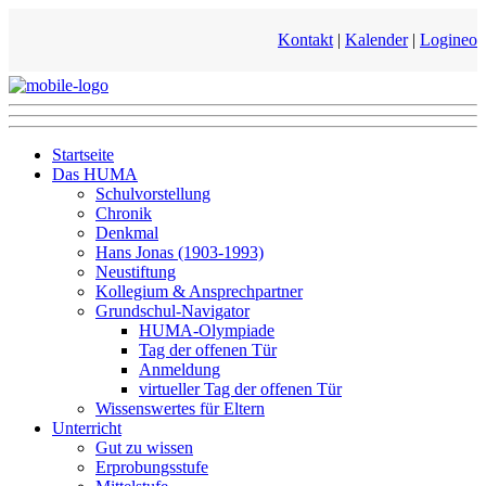
Kontakt
|
Kalender
|
Logineo
Startseite
Das HUMA
Schulvorstellung
Chronik
Denkmal
Hans Jonas (1903-1993)
Neustiftung
Kollegium & Ansprechpartner
Grundschul-Navigator
HUMA-Olympiade
Tag der offenen Tür
Anmeldung
virtueller Tag der offenen Tür
Wissenswertes für Eltern
Unterricht
Gut zu wissen
Erprobungsstufe