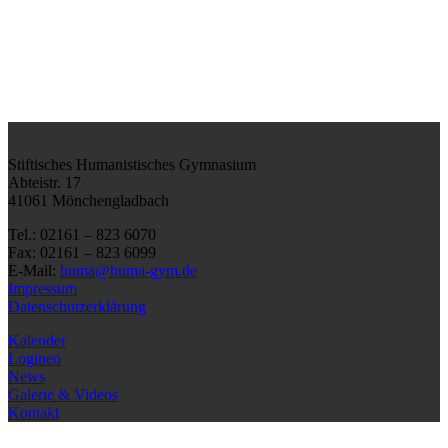
Stiftisches Humanistisches Gymnasium
Abteistr. 17
41061 Mönchengladbach
Tel.: 02161 – 823 6070
Fax: 02161 – 823 6099
E-Mail:
huma@huma-gym.de
Impressum
Datenschutzerklärung
Kalender
Logineo
News
Galerie & Videos
Kontakt