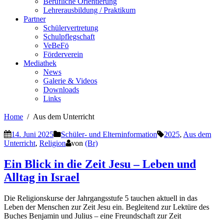
Berufliche Orientierung
Lehrerausbildung / Praktikum
Partner
Schülervertretung
Schulpflegschaft
VeBeFö
Förderverein
Mediathek
News
Galerie & Videos
Downloads
Links
Home
Aus dem Unterricht
14. Juni 2025
Schüler- und Elterninformation
2025
,
Aus dem
Unterricht
,
Religion
von
(Br)
Ein Blick in die Zeit Jesu – Leben und
Alltag in Israel
Die Religionskurse der Jahrgangsstufe 5 tauchen aktuell in das
Leben der Menschen zur Zeit Jesu ein. Begleitend zur Lektüre des
Buches Benjamin und Julius – eine Freundschaft zur Zeit