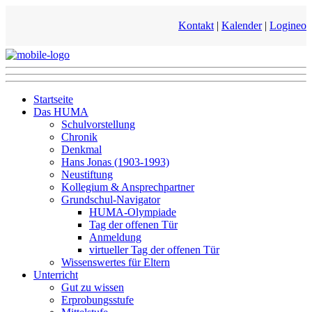
Kontakt
|
Kalender
|
Logineo
Startseite
Das HUMA
Schulvorstellung
Chronik
Denkmal
Hans Jonas (1903-1993)
Neustiftung
Kollegium & Ansprechpartner
Grundschul-Navigator
HUMA-Olympiade
Tag der offenen Tür
Anmeldung
virtueller Tag der offenen Tür
Wissenswertes für Eltern
Unterricht
Gut zu wissen
Erprobungsstufe