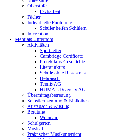
Mittelstufe
Oberstufe
Facharbeit
Fächer
Individuelle Förderung
Schüler helfen Schülern
Integration
Mehr als Unterricht
Aktivitäten
Sporthelfer
Cambridge Certificate
Projektkurs Geschichte
Literaturkurs
Schule ohne Rassismus
Hebräisch
Tennis AG
HUMAn-Diversity AG
Übermittagsbetreuung
Selbstlernzentrum & Bibliothek
Austausch & Ausflug
Beratung
Webinare
Schulgarten
Musical
Praktischer Musikunterricht