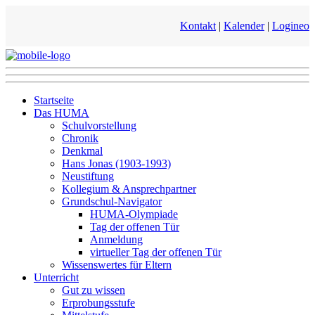
Kontakt
|
Kalender
|
Logineo
Startseite
Das HUMA
Schulvorstellung
Chronik
Denkmal
Hans Jonas (1903-1993)
Neustiftung
Kollegium & Ansprechpartner
Grundschul-Navigator
HUMA-Olympiade
Tag der offenen Tür
Anmeldung
virtueller Tag der offenen Tür
Wissenswertes für Eltern
Unterricht
Gut zu wissen
Erprobungsstufe