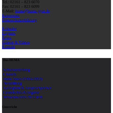
Tel.: 02161 – 823 6070
Fax: 02161 – 823 6099
E-Mail:
huma@huma-gym.de
Impressum
Datenschutzerklärung
Kalender
Logineo
News
Galerie & Videos
Kontakt
Das HUMA
Schulvorstellung
Chronik
Hans Jonas (1903-1993)
Neustiftung
Kollegium & Ansprechpartner
Grundschul-Navigator
Wissenswertes für Eltern
Unterricht