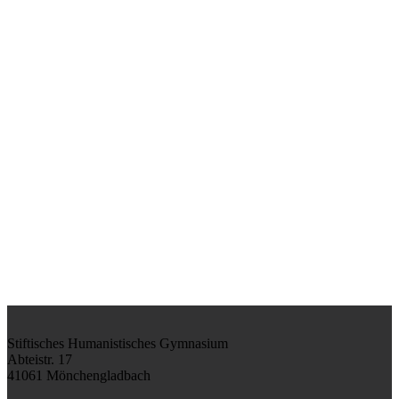
Stiftisches Humanistisches Gymnasium
Abteistr. 17
41061 Mönchengladbach