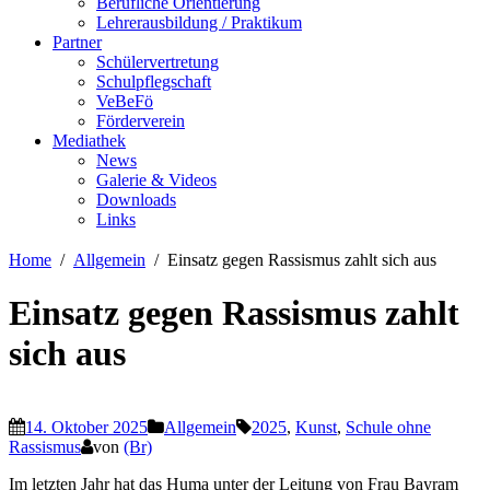
Berufliche Orientierung
Lehrerausbildung / Praktikum
Partner
Schülervertretung
Schulpflegschaft
VeBeFö
Förderverein
Mediathek
News
Galerie & Videos
Downloads
Links
Home
Allgemein
Einsatz gegen Rassismus zahlt sich aus
Einsatz gegen Rassismus zahlt
sich aus
14. Oktober 2025
Allgemein
2025
,
Kunst
,
Schule ohne
Rassismus
von
(Br)
Im letzten Jahr hat das Huma unter der Leitung von Frau Bayram