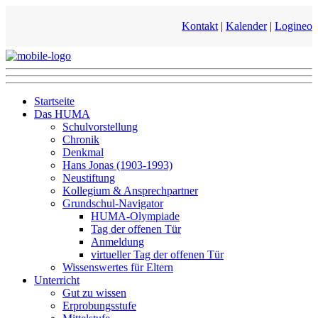
Kontakt
|
Kalender
|
Logineo
Startseite
Das HUMA
Schulvorstellung
Chronik
Denkmal
Hans Jonas (1903-1993)
Neustiftung
Kollegium & Ansprechpartner
Grundschul-Navigator
HUMA-Olympiade
Tag der offenen Tür
Anmeldung
virtueller Tag der offenen Tür
Wissenswertes für Eltern
Unterricht
Gut zu wissen
Erprobungsstufe