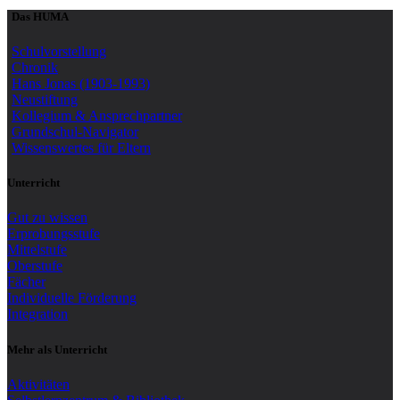
Das HUMA
Schulvorstellung
Chronik
Hans Jonas (1903-1993)
Neustiftung
Kollegium & Ansprechpartner
Grundschul-Navigator
Wissenswertes für Eltern
Unterricht
Gut zu wissen
Erprobungsstufe
Mittelstufe
Oberstufe
Fächer
Individuelle Förderung
Integration
Mehr als Unterricht
Aktivitäten