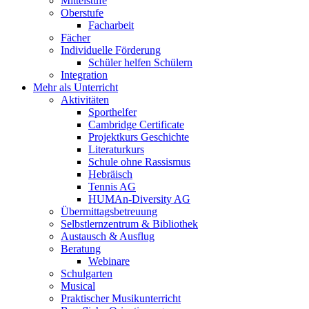
Mittelstufe
Oberstufe
Facharbeit
Fächer
Individuelle Förderung
Schüler helfen Schülern
Integration
Mehr als Unterricht
Aktivitäten
Sporthelfer
Cambridge Certificate
Projektkurs Geschichte
Literaturkurs
Schule ohne Rassismus
Hebräisch
Tennis AG
HUMAn-Diversity AG
Übermittagsbetreuung
Selbstlernzentrum & Bibliothek
Austausch & Ausflug
Beratung
Webinare
Schulgarten
Musical
Praktischer Musikunterricht