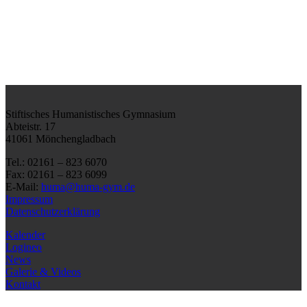
Stiftisches Humanistisches Gymnasium
Abteistr. 17
41061 Mönchengladbach
Tel.: 02161 – 823 6070
Fax: 02161 – 823 6099
E-Mail:
huma@huma-gym.de
Impressum
Datenschutzerklärung
Kalender
Logineo
News
Galerie & Videos
Kontakt