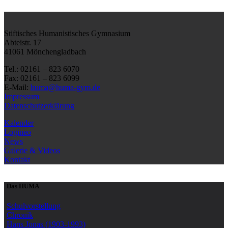
Stiftisches Humanistisches Gymnasium
Abteistr. 17
41061 Mönchengladbach
Tel.: 02161 – 823 6070
Fax: 02161 – 823 6099
E-Mail:
huma@huma-gym.de
Impressum
Datenschutzerklärung
Kalender
Logineo
News
Galerie & Videos
Kontakt
Das HUMA
Schulvorstellung
Chronik
Hans Jonas (1903-1993)