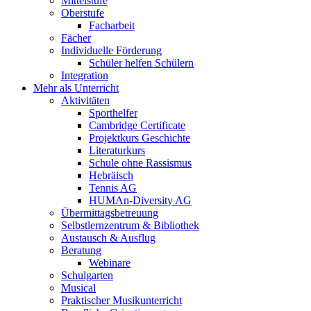
Mittelstufe
Oberstufe
Facharbeit
Fächer
Individuelle Förderung
Schüler helfen Schülern
Integration
Mehr als Unterricht
Aktivitäten
Sporthelfer
Cambridge Certificate
Projektkurs Geschichte
Literaturkurs
Schule ohne Rassismus
Hebräisch
Tennis AG
HUMAn-Diversity AG
Übermittagsbetreuung
Selbstlernzentrum & Bibliothek
Austausch & Ausflug
Beratung
Webinare
Schulgarten
Musical
Praktischer Musikunterricht