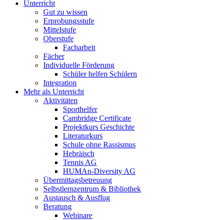
Unterricht
Gut zu wissen
Erprobungsstufe
Mittelstufe
Oberstufe
Facharbeit
Fächer
Individuelle Förderung
Schüler helfen Schülern
Integration
Mehr als Unterricht
Aktivitäten
Sporthelfer
Cambridge Certificate
Projektkurs Geschichte
Literaturkurs
Schule ohne Rassismus
Hebräisch
Tennis AG
HUMAn-Diversity AG
Übermittagsbetreuung
Selbstlernzentrum & Bibliothek
Austausch & Ausflug
Beratung
Webinare