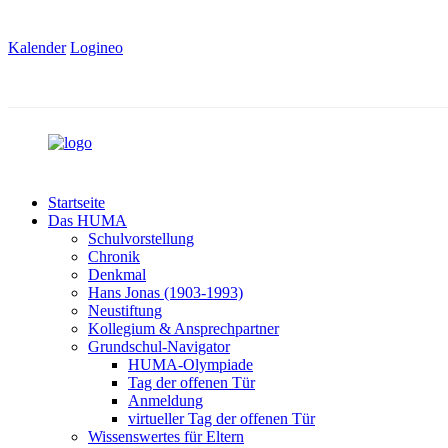
Kalender
Logineo
Startseite
Das HUMA
Schulvorstellung
Chronik
Denkmal
Hans Jonas (1903-1993)
Neustiftung
Kollegium & Ansprechpartner
Grundschul-Navigator
HUMA-Olympiade
Tag der offenen Tür
Anmeldung
virtueller Tag der offenen Tür
Wissenswertes für Eltern