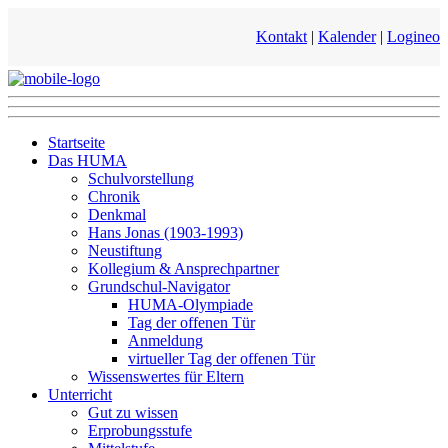
Kontakt
|
Kalender
|
Logineo
Startseite
Das HUMA
Schulvorstellung
Chronik
Denkmal
Hans Jonas (1903-1993)
Neustiftung
Kollegium & Ansprechpartner
Grundschul-Navigator
HUMA-Olympiade
Tag der offenen Tür
Anmeldung
virtueller Tag der offenen Tür
Wissenswertes für Eltern
Unterricht
Gut zu wissen
Erprobungsstufe