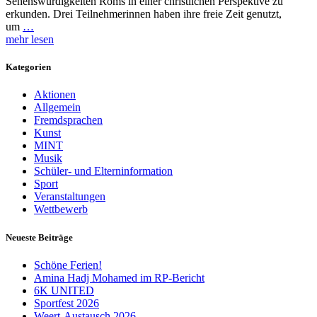
Sehenswürdigkeiten Roms in einer christlichen Perspektive zu
erkunden. Drei Teilnehmerinnen haben ihre freie Zeit genutzt,
um
…
mehr lesen
Kategorien
Aktionen
Allgemein
Fremdsprachen
Kunst
MINT
Musik
Schüler- und Elterninformation
Sport
Veranstaltungen
Wettbewerb
Neueste Beiträge
Schöne Ferien!
Amina Hadj Mohamed im RP-Bericht
6K UNITED
Sportfest 2026
Weert-Austausch 2026