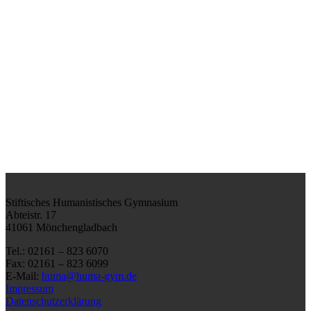
Stiftisches Humanistisches Gymnasium
Abteistr. 17
41061 Mönchengladbach
Tel.: 02161 – 823 6070
Fax: 02161 – 823 6099
E-Mail:
huma@huma-gym.de
Impressum
Datenschutzerklärung