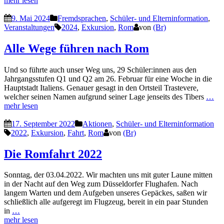
mehr lesen
9. Mai 2024
Fremdsprachen
,
Schüler- und Elterninformation
,
Veranstaltungen
2024
,
Exkursion
,
Rom
von
(Br)
Alle Wege führen nach Rom
Und so führte auch unser Weg uns, 29 Schüler:innen aus den
Jahrgangsstufen Q1 und Q2 am 26. Februar für eine Woche in die
Hauptstadt Italiens. Genauer gesagt in den Ortsteil Trastevere,
welcher seinen Namen aufgrund seiner Lage jenseits des Tibers
…
mehr lesen
17. September 2022
Aktionen
,
Schüler- und Elterninformation
2022
,
Exkursion
,
Fahrt
,
Rom
von
(Br)
Die Romfahrt 2022
Sonntag, der 03.04.2022. Wir machten uns mit guter Laune mitten
in der Nacht auf den Weg zum Düsseldorfer Flughafen. Nach
langem Warten und dem Aufgeben unseres Gepäckes, saßen wir
schließlich alle aufgeregt im Flugzeug, bereit in ein paar Stunden
in
…
mehr lesen