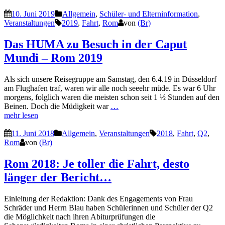
10. Juni 2019
Allgemein
,
Schüler- und Elterninformation
,
Veranstaltungen
2019
,
Fahrt
,
Rom
von
(Br)
Das HUMA zu Besuch in der Caput
Mundi – Rom 2019
Als sich unsere Reisegruppe am Samstag, den 6.4.19 in Düsseldorf
am Flughafen traf, waren wir alle noch seeehr müde. Es war 6 Uhr
morgens, folglich waren die meisten schon seit 1 ½ Stunden auf den
Beinen. Doch die Müdigkeit war
…
mehr lesen
11. Juni 2018
Allgemein
,
Veranstaltungen
2018
,
Fahrt
,
Q2
,
Rom
von
(Br)
Rom 2018: Je toller die Fahrt, desto
länger der Bericht…
Einleitung der Redaktion: Dank des Engagements von Frau
Schräder und Herrn Blau haben Schülerinnen und Schüler der Q2
die Möglichkeit nach ihren Abiturprüfungen die