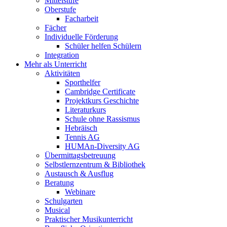
Mittelstufe
Oberstufe
Facharbeit
Fächer
Individuelle Förderung
Schüler helfen Schülern
Integration
Mehr als Unterricht
Aktivitäten
Sporthelfer
Cambridge Certificate
Projektkurs Geschichte
Literaturkurs
Schule ohne Rassismus
Hebräisch
Tennis AG
HUMAn-Diversity AG
Übermittagsbetreuung
Selbstlernzentrum & Bibliothek
Austausch & Ausflug
Beratung
Webinare
Schulgarten
Musical
Praktischer Musikunterricht