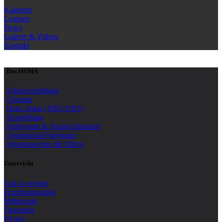
Kalender
Logineo
News
Galerie & Videos
Kontakt
Das HUMA
Schulvorstellung
Chronik
Hans Jonas (1903-1993)
Neustiftung
Kollegium & Ansprechpartner
Grundschul-Navigator
Wissenswertes für Eltern
Unterricht
Gut zu wissen
Erprobungsstufe
Mittelstufe
Oberstufe
Fächer